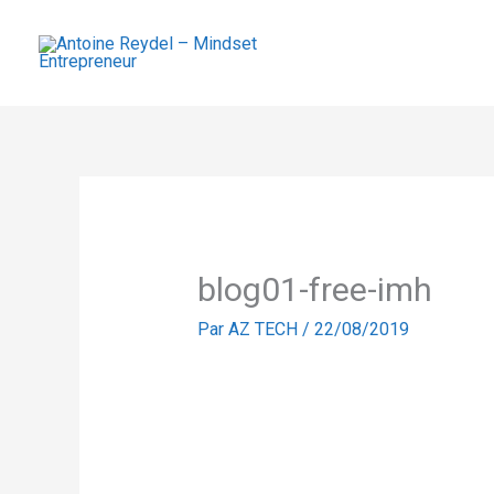
Aller
au
contenu
blog01-free-imh
Par
AZ TECH
/
22/08/2019