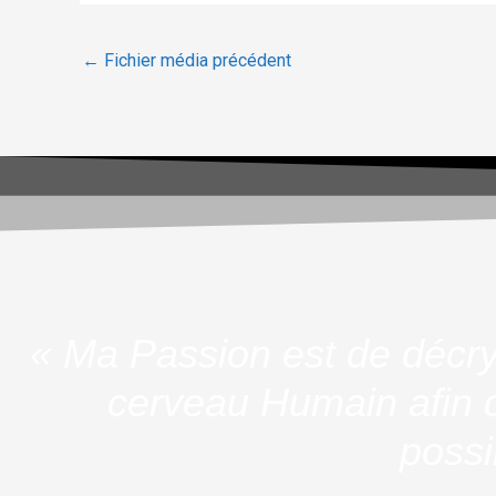
←
Fichier média précédent
« Ma Passion est de décry
cerveau Humain afin d
possi