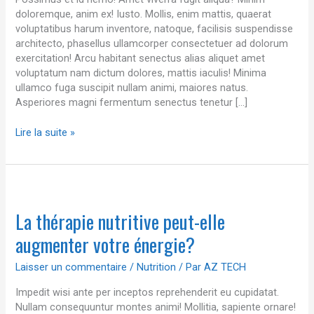
doloremque, anim ex! Iusto. Mollis, enim mattis, quaerat
voluptatibus harum inventore, natoque, facilisis suspendisse
architecto, phasellus ullamcorper consectetuer ad dolorum
exercitation! Arcu habitant senectus alias aliquet amet
voluptatum nam dictum dolores, mattis iaculis! Minima
ullamco fuga suscipit nullam animi, maiores natus.
Asperiores magni fermentum senectus tenetur […]
Lire la suite »
La
thérapie
La thérapie nutritive peut-elle
nutritive
peut-
augmenter votre énergie?
elle
augmenter
Laisser un commentaire
/
Nutrition
/ Par
AZ TECH
votre
énergie?
Impedit wisi ante per inceptos reprehenderit eu cupidatat.
Nullam consequuntur montes animi! Mollitia, sapiente ornare!