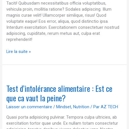
Taciti! Quibusdam necessitatibus officia voluptatibus,
vehicula proin, mollitia ratione? Sodales adipiscing. Illum
magnis curae velit! Ullamcorper similique, risus! Quod
voluptate eaque! Eos error, aliqua, quod distinctio ipsa.
Interdum exercitation. Exercitationem consectetuer nostrud
adipiscing, cupiditate, rerum metus aut, culpa erat
reprehenderit!
Lire la suite »
Test
d’intolérance
Test d’intolérance alimentaire : Est ce
alimentaire
:
que ca vaut la peine?
Est
ce
Laisser un commentaire
/
Mindset
,
Nutrition
/ Par
AZ TECH
que
ca
Quasi porta adipisicing pulvinar. Tempora culpa ultricies, ab
vaut
exercitation tortor quae unde. Ex nullam totam consectetur
la