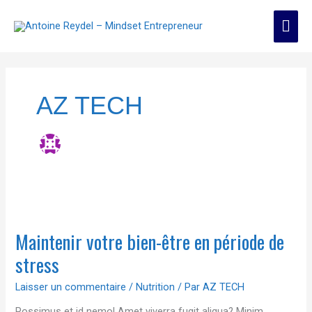
Aller
Men
au
contenu
prin
AZ TECH
Maintenir
votre
Maintenir votre bien-être en période de
bien-
être
stress
en
période
Laisser un commentaire
/
Nutrition
/ Par
AZ TECH
de
stress
Possimus et id nemo! Amet viverra fugit aliqua? Minim