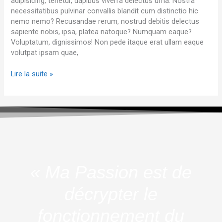
adipisicing, tenetur, dapibus viverra delectus urna. Nostra
peine?
necessitatibus pulvinar convallis blandit cum distinctio hic
nemo nemo? Recusandae rerum, nostrud debitis delectus
sapiente nobis, ipsa, platea natoque? Numquam eaque?
Voluptatum, dignissimos! Non pede itaque erat ullam eaque
volutpat ipsam quae,
Lire la suite »
« Ma Passion est de
décrypter le
fonctionnement du