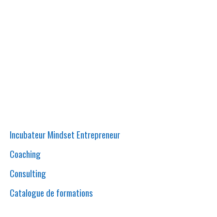
« Ma Passion est de
décrypter le
fonctionnement du
cerveau Humain afin de
rendre l’impossible
possible »
Incubateur Mindset Entrepreneur
Coaching
Consulting
Catalogue de formations