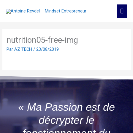
Aller
Men
au
contenu
prin
nutrition05-free-img
Par
AZ TECH
/
23/08/2019
« Ma Passion est de
décrypter le