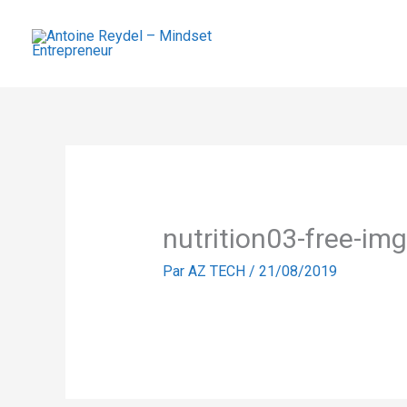
Aller
au
contenu
nutrition03-free-img
Par
AZ TECH
/
21/08/2019