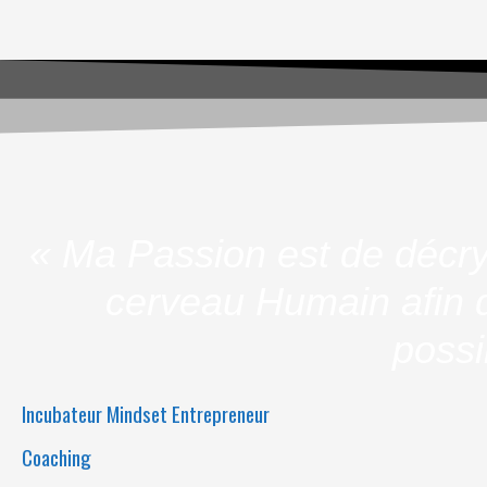
« Ma Passion est de décry
cerveau Humain afin d
possi
Incubateur Mindset Entrepreneur
Coaching