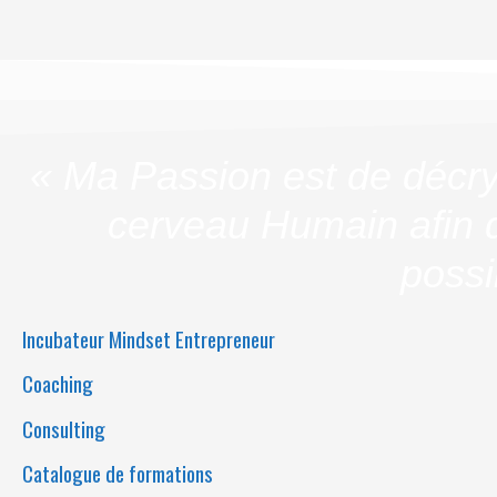
« Ma Passion est de décry
cerveau Humain afin d
possi
Incubateur Mindset Entrepreneur
Coaching
Consulting
Catalogue de formations