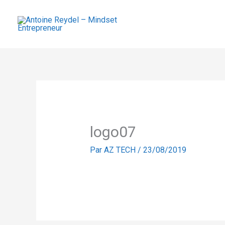
Aller
au
contenu
logo07
Par
AZ TECH
/
23/08/2019