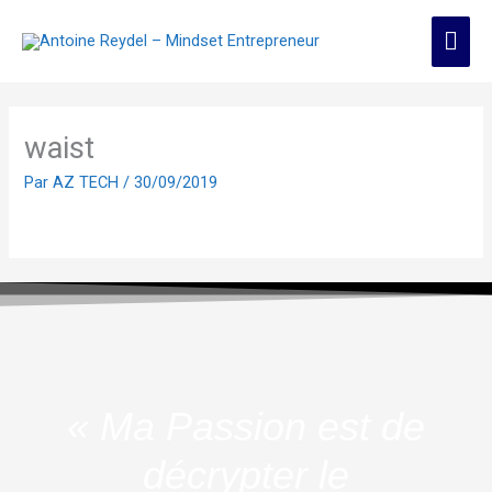
Aller
Men
au
contenu
prin
waist
Par
AZ TECH
/
30/09/2019
« Ma Passion est de
décrypter le