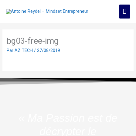
Aller
Men
au
contenu
prin
bg03-free-img
Par
AZ TECH
/
27/08/2019
« Ma Passion est de
décrypter le