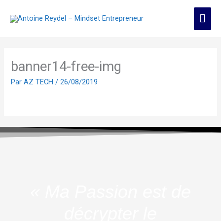
Aller
Men
au
contenu
prin
banner14-free-img
Par
AZ TECH
/
26/08/2019
« Ma Passion est de
décrypter le