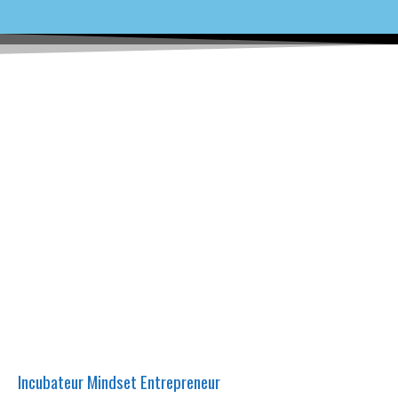
« Ma Passion est de
décrypter le
fonctionnement du
cerveau Humain afin de
rendre l’impossible
possible »
Incubateur Mindset Entrepreneur