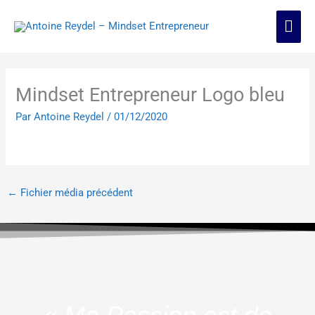
Aller
Men
au
contenu
prin
Mindset Entrepreneur Logo bleu
Par
Antoine Reydel
/
01/12/2020
←
Fichier média précédent