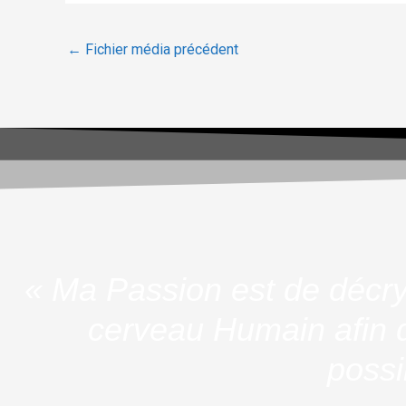
←
Fichier média précédent
« Ma Passion est de décry
cerveau Humain afin d
possi