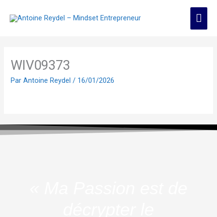
Aller
Men
au
contenu
prin
WIV09373
Par
Antoine Reydel
/
16/01/2026
« Ma Passion est de
décrypter le