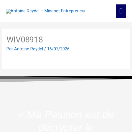
Aller
Men
au
contenu
prin
WIV08918
Par
Antoine Reydel
/
16/01/2026
« Ma Passion est de
décrypter le