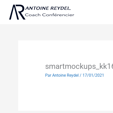
Aller
au
contenu
smartmockups_kk1
Par
Antoine Reydel
/
17/01/2021