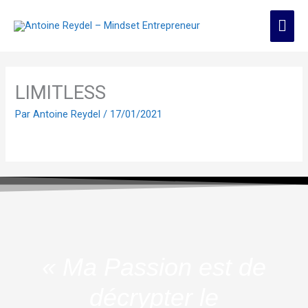
Aller
Men
au
contenu
prin
LIMITLESS
Par
Antoine Reydel
/
17/01/2021
« Ma Passion est de
décrypter le