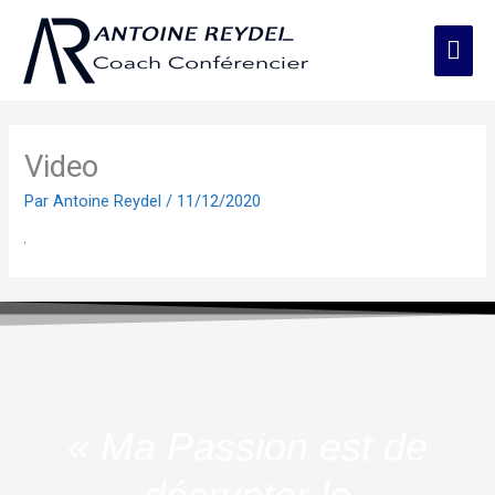
Aller
Men
au
contenu
prin
Video
Par
Antoine Reydel
/
11/12/2020
« Ma Passion est de