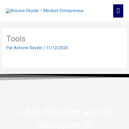
Aller
Men
au
contenu
prin
Tools
Par
Antoine Reydel
/
11/12/2020
« Ma Passion est de
décrypter le