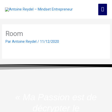
Aller
Men
au
contenu
prin
Room
Par
Antoine Reydel
/
11/12/2020
« Ma Passion est de
décrypter le