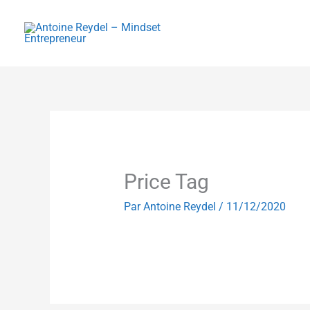
Aller
au
contenu
Price Tag
Par
Antoine Reydel
/
11/12/2020