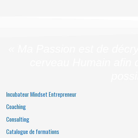
« Ma Passion est de décry
cerveau Humain afin d
possi
Incubateur Mindset Entrepreneur
Coaching
Consulting
Catalogue de formations