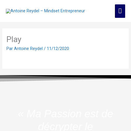
Aller
Men
au
contenu
prin
Play
Par
Antoine Reydel
/
11/12/2020
« Ma Passion est de
décrypter le