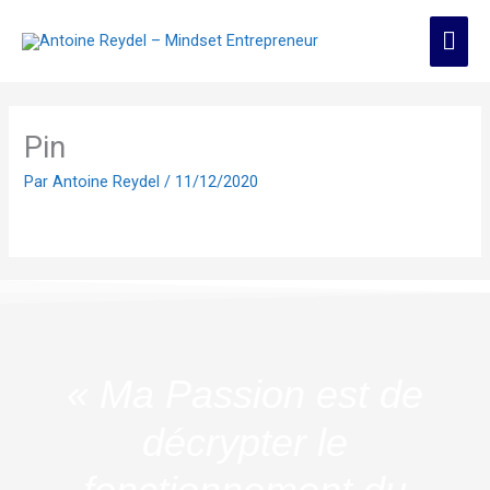
Aller
Men
au
contenu
prin
Pin
Par
Antoine Reydel
/
11/12/2020
« Ma Passion est de
décrypter le