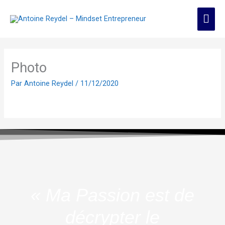
Aller
Men
au
contenu
prin
Photo
Par
Antoine Reydel
/
11/12/2020
« Ma Passion est de
décrypter le