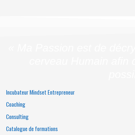
« Ma Passion est de décry
cerveau Humain afin d
possi
Incubateur Mindset Entrepreneur
Coaching
Consulting
Catalogue de formations