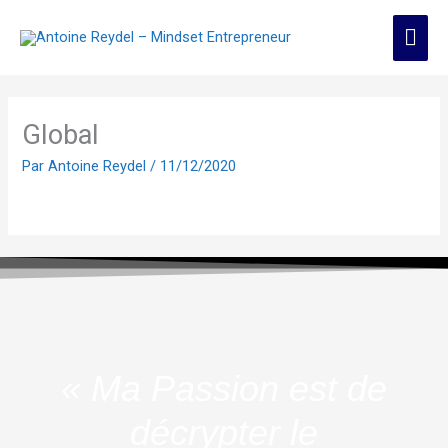
Aller
Men
au
contenu
prin
Global
Par
Antoine Reydel
/
11/12/2020
« Ma Passion est de
décrypter le