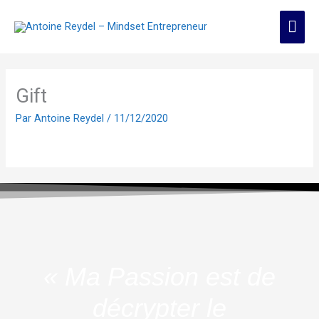
Aller
Men
au
contenu
prin
Gift
Par
Antoine Reydel
/
11/12/2020
« Ma Passion est de
décrypter le