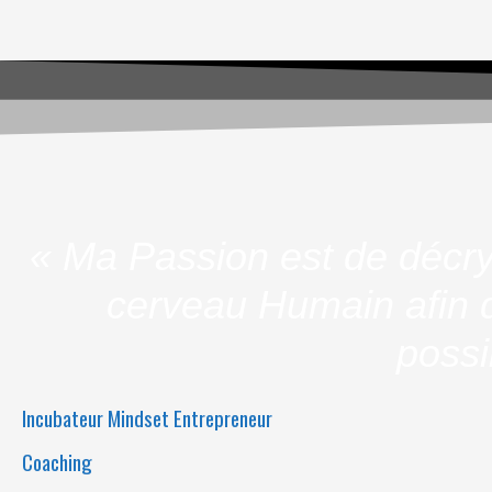
« Ma Passion est de décry
cerveau Humain afin d
possi
Incubateur Mindset Entrepreneur
Coaching