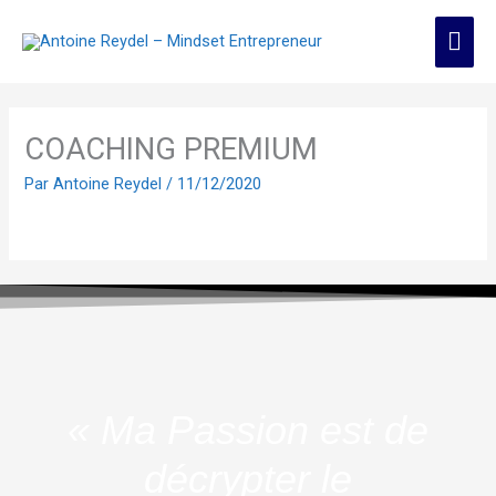
Aller
Men
au
contenu
prin
COACHING PREMIUM
Par
Antoine Reydel
/
11/12/2020
« Ma Passion est de
décrypter le