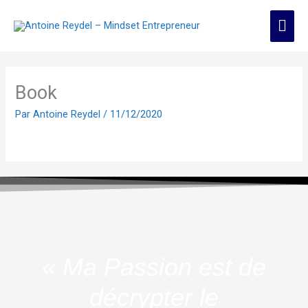
Aller
Men
au
contenu
prin
Book
Par
Antoine Reydel
/
11/12/2020
« Ma Passion est de
décrypter le