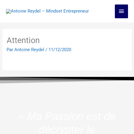
Aller
Men
au
contenu
princ
Attention
Par
Antoine Reydel
/
11/12/2020
« Ma Passion est de
décrypter le