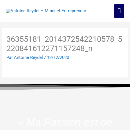
Aller
Men
au
contenu
prin
36355181_2014372542210578_5
220841612271157248_n
Par
Antoine Reydel
/
12/12/2020
« Ma Passion est de