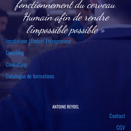
fonctionnement du cerveau
Humain afin de rendre
l’impossible possible »
Incubateur Mindset Entrepreneur
Coaching
Consulting
Catalogue de formations
ANTOINE REYDEL
Contact
CGV